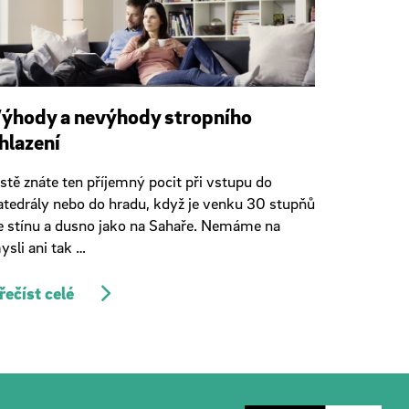
ýhody a nevýhody stropního
hlazení
istě znáte ten příjemný pocit při vstupu do
atedrály nebo do hradu, když je venku 30 stupňů
e stínu a dusno jako na Sahaře. Nemáme na
ysli ani tak …
řečíst celé