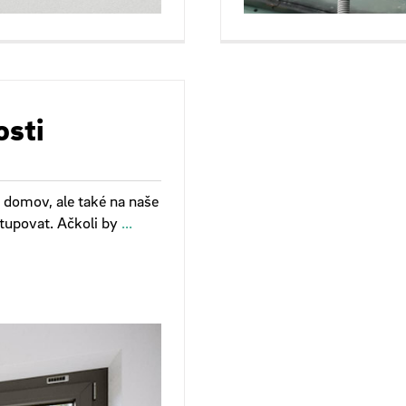
osti
š domov, ale také na naše
istupovat. Ačkoli by
...