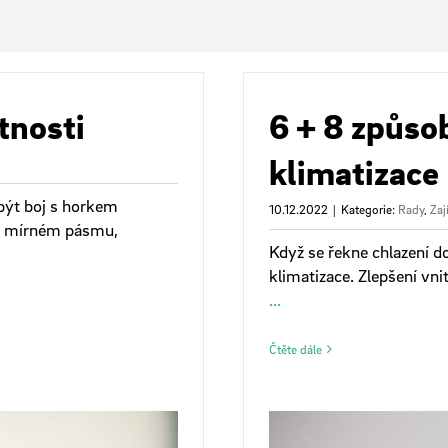
tnosti
6 + 8 způso
klimatizace
být boj s horkem
10.12.2022
|
Kategorie:
Rady
,
Zaj
 v mírném pásmu,
Když se řekne chlazení d
klimatizace. Zlepšení vni
...
Čtěte dále