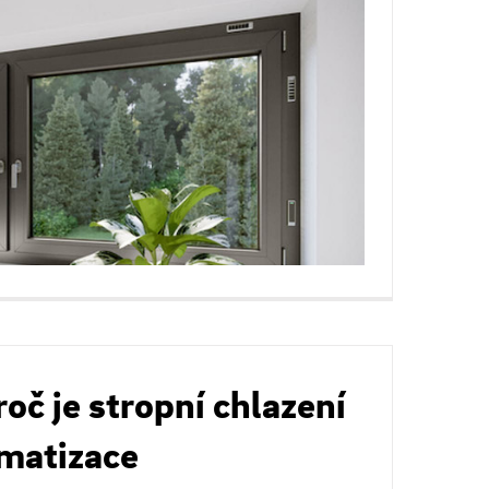
oč je stropní chlazení
imatizace