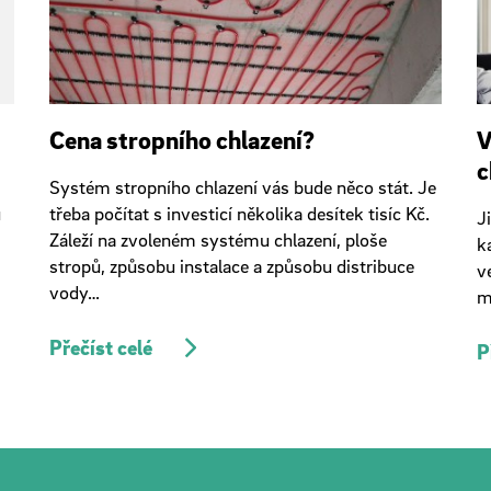
Cena stropního chlazení?
V
c
Systém stropního chlazení vás bude něco stát. Je
u
třeba počítat s investicí několika desítek tisíc Kč.
J
Záleží na zvoleném systému chlazení, ploše
k
stropů, způsobu instalace a způsobu distribuce
v
vody…
m
Přečíst celé
P