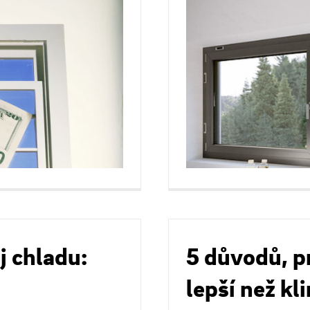
j chladu:
5 důvodů, pr
lepší než kl