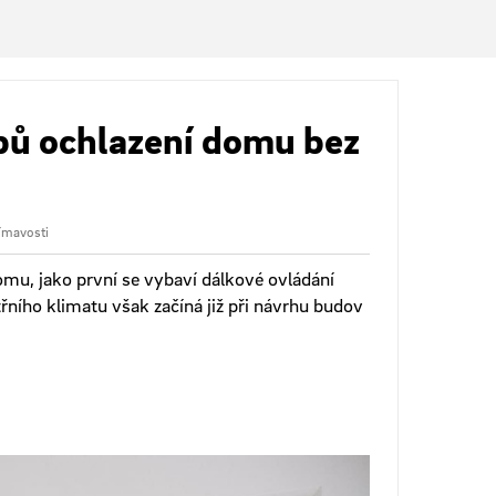
bů ochlazení domu bez
ímavosti
omu, jako první se vybaví dálkové ovládání
třního klimatu však začíná již při návrhu budov