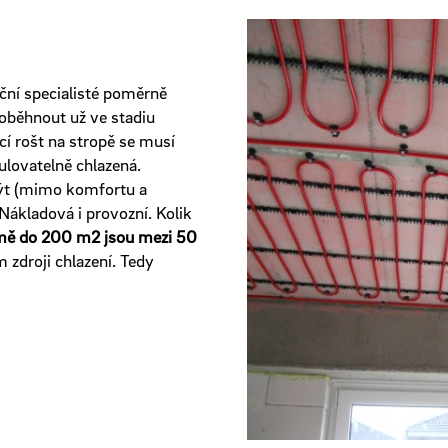
uční specialisté poměrně
oběhnout už ve stadiu
cí rošt na stropě se musí
gulovatelně chlazená.
ýt (mimo komfortu a
Nákladová i provozní. Kolik
mě do 200 m2 jsou mezi 50
 zdroji chlazení. Tedy