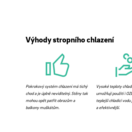
Výhody stropního chlazení
Pokrokový systém chlazení má tichý
Vysoké teploty chladi
chod a je úplně neviditelný. Stěny tak
umožňují použití i OZ
mohou opět patřit obrazům a
teplejší chladicí vodu 
balkony muškátům.
a efektivnější.