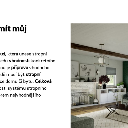
mít můj
cí,
která unese stropní
hledu
vhodnosti
konkrétního
ou je
příprava
vhodného
adě musí být
stropní
ce domu či bytu.
Celková
nosti systému stropního
ěrem nejvhodnějšího