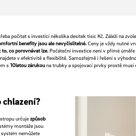
řeba počítat s investicí několika desítek tisíc Kč. Záleží na zv
mfortní benefity jsou ale nevyčíslitelné.
Ceny je vždy nutné vní
to, co porovnávat lze.
Počáteční investice není v přímé úměře
 najdete v efektivitě a flexibilitě. Samozřejmě i řešení s výho
tém s
10letou zárukou
na trubky a spojovací prvky prostě musí 
 chlazení?
 stropu určuje
způsob
ystémy montáže jsou
cí systém nemůžete