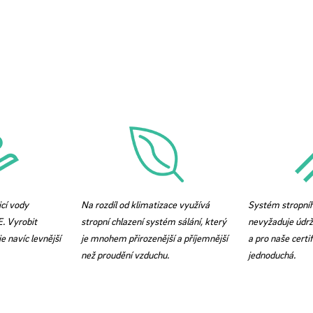
cí vody
Na rozdíl od klimatizace využívá
Systém stropníh
E. Vyrobit
stropní chlazení systém sálání, který
nevyžaduje údrž
je navíc levnější
je mnohem přirozenější a příjemnější
a pro naše certi
než proudění vzduchu.
jednoduchá.