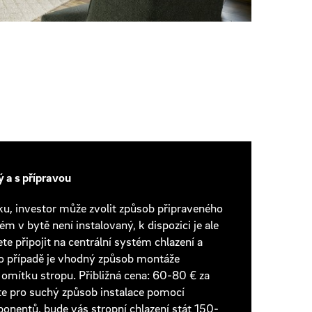
ý a s přípravou
u, investor může zvolit způsob připraveného
ém v bytě není instalovaný, k dispozici je ale
te připojit na centrální systém chlazení a
to případě je vhodný způsob montáže
 omítku stropu.
Přibližná cena: 60-80 € za
e pro suchý způsob instalace pomocí
nentů, bude vás stropní chlazení stát 150-