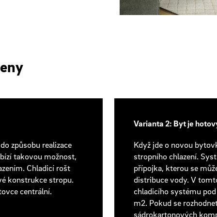
ceny
Varianta 2: Byt je hotov
do způsobu realizace
Když jde o novou bytovk
abízí takovou možnost,
stropního chlazení. Syst
zením. Chladicí rošt
přípojka, kterou se může
é konstrukce stropu.
distribuce vody. V tom
ovce centrální.
chladicího systému pod
m2. Pokud se rozhodnet
sádrokartonových kompo