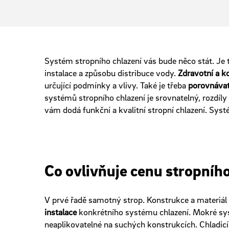
Systém stropního chlazení vás bude něco stát. Je t
instalace a způsobu distribuce vody.
Zdravotní a ko
určující podmínky a vlivy. Také je třeba
porovnávat 
systémů stropního chlazení je srovnatelný, rozdíly
vám dodá funkční a kvalitní stropní chlazení. Sys
Co ovlivňuje cenu stropního
V prvé řadě samotný strop. Konstrukce a materiál
instalace
konkrétního systému chlazení. Mokré s
neaplikovatelné na suchých konstrukcích. Chladi