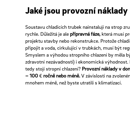
Jaké jsou provozní náklady
Soustavu chladicích trubek nainstalují na strop zr
rychle. Důležitá je ale
přípravná fáze,
která musí pr
projektu stavby nebo rekonstrukce. Protože chladi
připojit a voda, cirkulující v trubkách, musí být re
Smyslem a výhodou stropního chlazení by měla b
zdravotní nezávadnosti) i ekonomická výhodnost. 
tedy stojí stropní chlazení?
Provozní náklady v do
– 100
€
ročně nebo méně.
V závislosti na zvoleném
mnohem méně, než byste utratili s klimatizací.