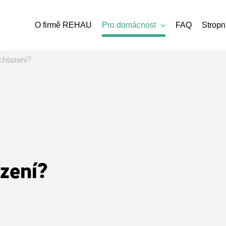
O firmě REHAU
Pro domácnost
FAQ
Stropn
chlazení?
zení?