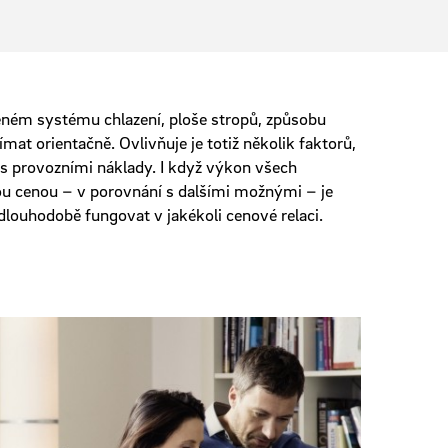
oleném systému chlazení, ploše stropů, způsobu
mat orientačně. Ovlivňuje je totiž několik faktorů,
 s provozními náklady. I když výkon všech
dnou cenou – v porovnání s dalšími možnými – je
dlouhodobě fungovat v jakékoli cenové relaci.