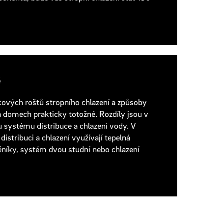
ě
vých roštů stropního chlazení a způsoby
 domech prakticky totožné. Rozdíly jsou v
u systému distribuce a chlazení vody. V
distribuci a chlazení využívají tepelná
ěníky, systém dvou studní nebo chlazení