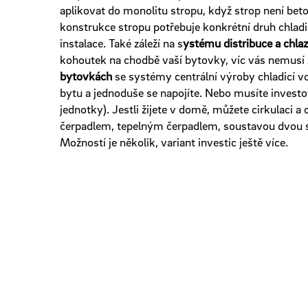
aplikovat do monolitu stropu, když strop není bet
konstrukce stropu potřebuje konkrétní druh chlad
instalace. Také záleží na s
ystému distribuce a chla
kohoutek na chodbě vaší bytovky, víc vás nemusí 
bytovkách
se systémy centrální výroby chladicí v
bytu a jednoduše se napojíte. Nebo musíte investova
jednotky). Jestli žijete v domě, můžete cirkulaci a 
čerpadlem, tepelným čerpadlem, soustavou dvou
Možností je několik, variant investic ještě více.