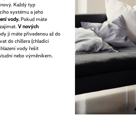
onový. Každý typ
icího systému a jeho
zení vody.
Pokud máte
zajímat.
V nových
ody ji máte přivedenou až do
t do chillera (chladicí
chlazení vody řešit
 studní nebo výměníkem.