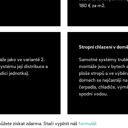
180 € za m2
.
Stropní chlazení v dom
že jako ve variantě 2.
Samotné systémy trubko
ystému její distribuce a
montáže jsou v bytech a
adicí jednotka).
ploše stropů a ve výběr
domech se nejčastěji na 
čerpadla, chladiče, vým
spodní vodou.
můžete získat zdarma. Stačí vyplnit náš
formulář.