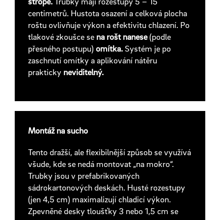
stropě.
Trubky mají rozestupy 5 – 15
centimetrů. Hustota osazení a celková plocha
roštu ovlivňuje výkon a efektivitu chlazení. Po
tlakové zkoušce se
na rošt nanese
(podle
přesného postupu)
omítka.
Systém je po
zaschnutí omítky a aplikování nátěru
prakticky
neviditelný.
Montáž na sucho
Tento dražší, ale flexibilnější způsob se využívá
všude, kde se nedá montovat „na mokro“.
Trubky jsou v prefabrikovaných
sádrokartonových deskách. Husté rozestupy
(jen 4,5 cm) maximalizují chladicí výkon.
Zpevněné desky tloušťky 3 nebo 1,5 cm se