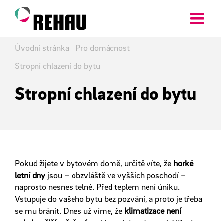
Přeskočit
na
obsah
Úvodní stránka
Pro domácnost
Stropní chlazení do bytu
Stropní chlazení do bytu
Pokud žijete v bytovém domě, určitě víte, že
horké
letní dny
jsou – obzvláště ve vyšších poschodí –
naprosto nesnesitelné. Před teplem není úniku.
Vstupuje do vašeho bytu bez pozvání, a proto je třeba
se mu bránit. Dnes už víme, že
klimatizace není