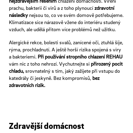
nejzdravějším řešením
chlazení domácnosti. Víření
prachu, bakterií či virů a z toho plynoucí
zdravotní
následky
nejsou to, co ve svém domově potřebujeme.
Klimatizace sice nárazově vžene do interiéru studený
vzduch, ale udělá přitom více problémů než užitku.
Alergické rekce, bolesti svalů, zanícené oči, ztuhlá šíje,
rýma, prochladnutí. A ještě horší rizika spojená s viry
a bakteriemi.
Při používání stropního chlazení REHAU
vám nic z toho nehrozí. Vychutnejte si
přirozený pocit
chladu,
srovnatelný s tím, jaký zažijete při vstupu do
katedrály či jeskyně. Bez kompromisů,
bez
zdravotních rizik.
Zdravější domácnost