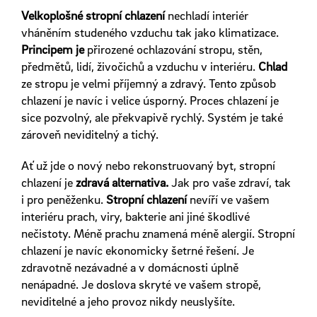
Velkoplošné stropní chlazení
nechladí interiér
vháněním studeného vzduchu tak jako klimatizace.
Principem je
přirozené ochlazování stropu, stěn,
předmětů, lidí, živočichů a vzduchu v interiéru.
Chlad
ze stropu je velmi příjemný a zdravý. Tento způsob
chlazení je navíc i velice úsporný. Proces chlazení je
sice pozvolný, ale překvapivě rychlý. Systém je také
zároveň neviditelný a tichý.
Ať už jde o nový nebo rekonstruovaný byt, stropní
chlazení je
zdravá alternativa.
Jak pro vaše zdraví, tak
i pro peněženku.
Stropní chlazení
nevíří ve vašem
interiéru prach, viry, bakterie ani jiné škodlivé
nečistoty. Méně prachu znamená méně alergií. Stropní
chlazení je navíc ekonomicky šetrné řešení. Je
zdravotně nezávadné a v domácnosti úplně
nenápadné. Je doslova skryté ve vašem stropě,
neviditelné a jeho provoz nikdy neuslyšíte.