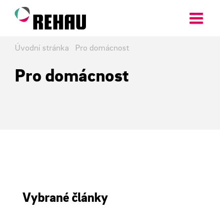
Přeskočit
na
obsah
Úvodní stránka
Pro domácnost
Pro domácnost
Vybrané články