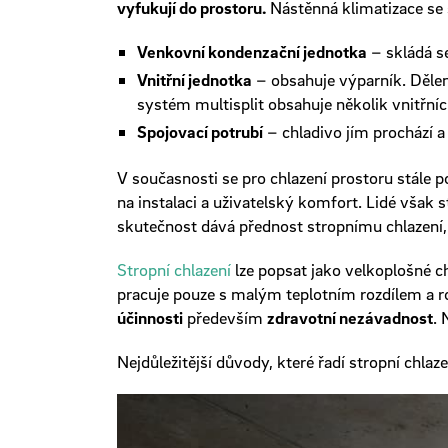
vyfukují do prostoru.
Nástěnná klimatizace se s
Venkovní kondenzační jednotka
– skládá s
Vnitřní jednotka
– obsahuje výparník. Dělen
systém multisplit obsahuje několik vnitřní
Spojovací potrubí
– chladivo jím prochází a 
V současnosti se pro chlazení prostoru stále p
na instalaci a uživatelský komfort. Lidé však s
skutečnost dává přednost stropnímu chlazení, 
Stropní chlazení
lze popsat jako velkoplošné c
pracuje pouze s malým teplotním rozdílem a r
účinnosti
především
zdravotní nezávadnost
. 
Nejdůležitější důvody, které řadí stropní chlaze