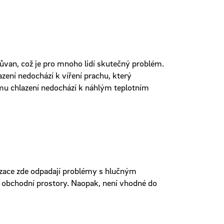
růvan, což je pro mnoho lidí skutečný problém.
zení nedochází k víření prachu, který
ímu chlazení nedochází k náhlým teplotním
atizace zde odpadají problémy s hlučným
i obchodní prostory. Naopak, není vhodné do