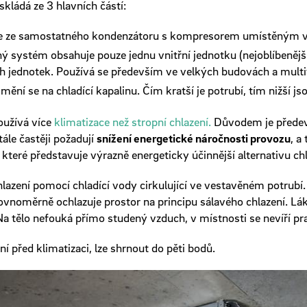
kládá ze 3 hlavních částí:
e ze samostatného kondenzátoru s kompresorem umístěným 
ý systém obsahuje pouze jednu vnitřní jednotku (nejoblíbeněj
ch jednotek. Používá se především ve velkých budovách a mult
mění se na chladící kapalinu. Čím kratší je potrubí, tím nižší js
oužívá více
klimatizace než stropní chlazení.
Důvodem je předevš
tále častěji požadují
snížení energetické náročnosti provozu
, a
které představuje výrazně energeticky účinnější alternativu chl
hlazení pomocí chladící vody cirkulující ve vestavěném potrubí
ovnoměrně ochlazuje prostor na principu sálavého chlazení. L
Na tělo nefouká přímo studený vzduch, v místnosti se nevíří 
ní před klimatizaci, lze shrnout do pěti bodů.