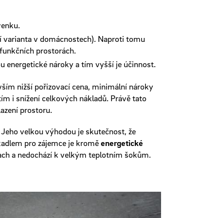
venku.
ší varianta v domácnostech). Naproti tomu
ifunkčních prostorách.
ou energetické nároky a tím vyšší je účinnost.
ím nižší pořizovací cena, minimální nároky
 tím i snížení celkových nákladů. Právě tato
azení prostoru.
. Jeho velkou výhodou je skutečnost, že
ákadlem pro zájemce je kromě
energetické
prach a nedochází k velkým teplotním šokům.