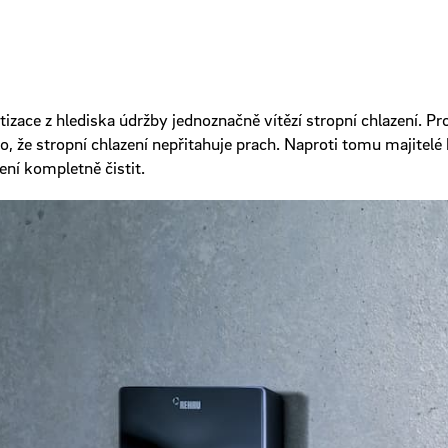
tizace z hlediska údržby jednoznačně vítězí stropní chlazení. 
to, že stropní chlazení nepřitahuje prach. Naproti tomu majitelé 
ení kompletně čistit.