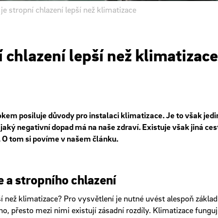
je stropní chlazení lepší než klimatizace
í chlazení lepší než klimatizace
kem posiluje důvody pro instalaci klimatizace. Je to však jedi
 jaký negativní dopad má na naše zdraví. Existuje však jiná ces
d. O tom si povíme v našem článku.
 a stropního chlazení
í než klimatizace? Pro vysvětlení je nutné uvést alespoň základn
, přesto mezi nimi existují zásadní rozdíly. Klimatizace funguj