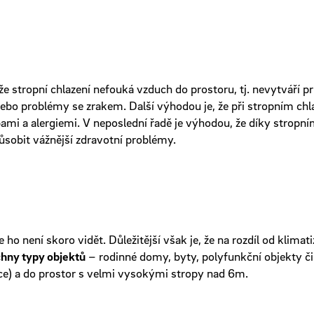
e stropní chlazení nefouká vzduch do prostoru, tj. nevytváří p
ebo problémy se zrakem. Další výhodou je, že při stropním chla
ami a alergiemi. V neposlední řadě je výhodou, že díky stropn
obit vážnější zdravotní problémy.
e ho není skoro vidět. Důležitější však je, že na rozdíl od klim
chny typy objektů
– rodinné domy, byty, polyfunkční objekty č
ace) a do prostor s velmi vysokými stropy nad 6m.