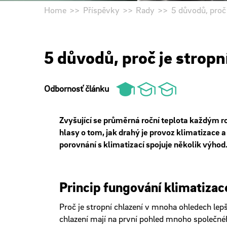
Home
Příspěvky
Rady
5 důvodů, proč 
5 důvodů, proč je stropn
Odbornosť článku
Zvyšující se průměrná roční teplota každým ro
hlasy o tom, jak drahý je provoz klimatizace a
porovnání s klimatizací spojuje několik výho
Princip fungování klimatizace
Proč je stropní chlazení v mnoha ohledech lepš
chlazení mají na první pohled mnoho společného