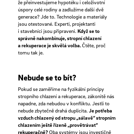
že přeinvestujeme hypotéku i celoživotní
úspory celé rodiny a zadlužíme další dvě
generace? Jde to. Technologie a materiály
jsou otestované. Experti, projektanti
i stavebníci jsou připraveni.
Když se to
správně nakombinuje, stropní chlazení
a rekuperace je skvělá volba.
Čtěte, proč
tomu tak je.
Nebude se to bít?
Pokud se zaměříme na fyzikální principy
stropního chlazení a rekuperace, zákonitě nás
napadne, zda nebudou v konfliktu. Jestli to
nebude zbytečně drahá duplicita.
Je potřeba
vzduch chlazený od stropu „sálavě“ stropním
chlazením ještě řízeně „provětrávat“
rekuperačně?
Oba systémy jsou investičně