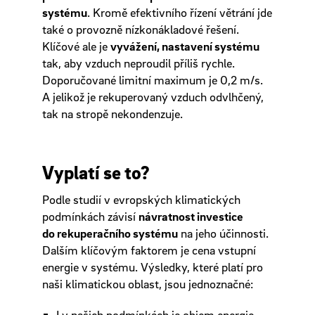
systému
. Kromě efektivního řízení větrání jde
také o provozně nízkonákladové řešení.
Klíčové ale je
vyvážení, nastavení systému
tak, aby vzduch neproudil příliš rychle.
Doporučované limitní maximum je 0,2 m/s.
A jelikož je rekuperovaný vzduch odvlhčený,
tak na stropě nekondenzuje.
Vyplatí se to?
Podle studií v evropských klimatických
podmínkách závisí
návratnost investice
do rekuperačního systému
na jeho účinnosti.
Dalším klíčovým faktorem je cena vstupní
energie v systému. Výsledky, které platí pro
naši klimatickou oblast, jsou jednoznačné:
I v našich podmínkách je objem energie