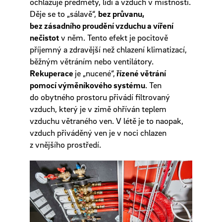
ochlazuje předměty, lidi a vzduch v místnosti.
Děje se to „sálavě“,
bez průvanu,
bez zásadního proudění vzduchu a víření
nečistot
v něm. Tento efekt je pocitově
příjemný a zdravější než chlazení klimatizací,
běžným větráním nebo ventilátory.
Rekuperace
je „nucené“,
řízené větrání
pomocí výměníkového systému
. Ten
do obytného prostoru přivádí filtrovaný
vzduch, který je v zimě ohříván teplem
vzduchu větraného ven. V létě je to naopak,
vzduch přiváděný ven je v noci chlazen
z vnějšího prostředí.