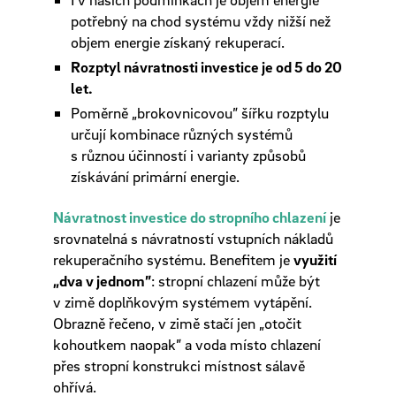
potřebný na chod systému vždy nižší než
objem energie získaný rekuperací.
Rozptyl návratnosti investice je od 5 do 20
let.
Poměrně „brokovnicovou” šířku rozptylu
určují kombinace různých systémů
s různou účinností i varianty způsobů
získávání primární energie.
Návratnost investice do stropního chlazení
je
srovnatelná s návratností vstupních nákladů
rekuperačního systému. Benefitem je
využití
„dva v jednom”
: stropní chlazení může být
v zimě doplňkovým systémem vytápění.
Obrazně řečeno, v zimě stačí jen „otočit
kohoutkem naopak” a voda místo chlazení
přes stropní konstrukci místnost sálavě
ohřívá.