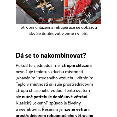
Stropní chlazení a rekuperace se dokážou
skvěle doplňovat v zimě i v létě.
Dá se to nakombinovat?
Pokud to zjednodušíme,
stropní chlazení
nesnižuje teplotu vzduchu místnosti
„vháněním” studeného vzduchu, větráním.
Teplo v místnosti snižuje prostřednictvím
stropu chlazeného vodou. Tento systém
ale
nutně potřebuje doplňkové větrání
.
Klasický „okenní” způsob je živelný
a neefektivní. Řešením je
řízené větrání
prostřednictvím rekuperačního větracího