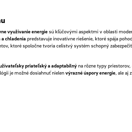
mu
vne využívanie energie
sú kľúčovými aspektmi v oblasti moder
 a chladenia
predstavuje inovatívne riešenie, ktoré spája pohod
ov, ktoré spoločne tvoria celistvý systém schopný zabezpeči
žívateľsky priateľský a adaptabilný
na rôzne typy priestorov,
lógii je možné dosiahnuť nielen
výrazné úspory energie
, ale a