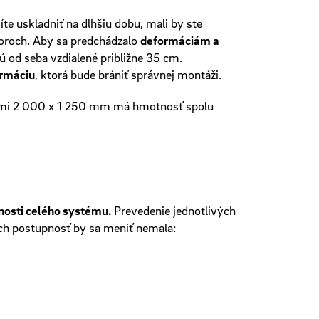
te uskladniť na dlhšiu dobu, mali by ste
oroch. Aby sa predchádzalo
deformáciám a
sú od seba vzdialené približne 35 cm.
rmáciu
, ktorá bude brániť správnej montáži.
rmi 2 000 x 1 250 mm má hmotnosť spolu
nosti celého systému.
Prevedenie jednotlivých
ich postupnosť by sa meniť nemala: