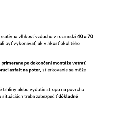
 relatívna vlhkosť vzduchu v rozmedzí
40 a 70
li byť vykonávať, ak vlhkosť okolitého
a
primerane po dokončení montáže vetrať
.
rúci asfalt na poter
, stierkovanie sa môže
 trhliny alebo vydutie stropu na povrchu
 situáciách treba zabezpečiť
dôkladné