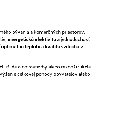
ného bývania a komerčných priestorov.
lie,
energetickú efektivitu
a jednoduchosť
ť
optimálnu teplotu a kvalitu vzduchu
v
 či už ide o novostavby alebo rekonštrukcie
j zvýšenie celkovej pohody obyvateľov alebo