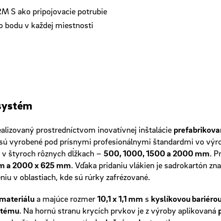
 ako pripojovacie potrubie
o bodu v každej miestnosti
 systém
ealizovaný prostredníctvom inovatívnej inštalácie
prefabrikova
ne sú vyrobené pod prísnymi profesionálnymi štandardmi vo vý
 v štyroch rôznych dĺžkach –
500, 1000, 1500 a 2000 mm
. P
m a 2000 x 625 mm
. Vďaka pridaniu vlákien je sadrokartón z
iu v oblastiach, kde sú rúrky zafrézované.
materiálu
a majúce rozmer
10,1 x 1,1 mm
s
kyslíkovou bariéro
stému
. Na hornú stranu krycích prvkov je z výroby aplikovaná