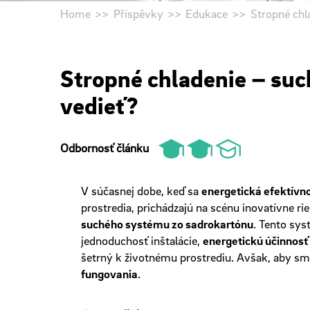
Home
Příspěvky
Edukace
Stropné chl
Stropné chladenie – suc
vedieť?
Odbornosť článku
V súčasnej dobe, keď sa
energetická efektívn
prostredia, prichádzajú na scénu inovatívne ri
suchého systému zo sadrokartónu
. Tento sy
jednoduchosť inštalácie,
energetickú účinnosť
šetrný k životnému prostrediu. Avšak, aby sme
fungovania
.