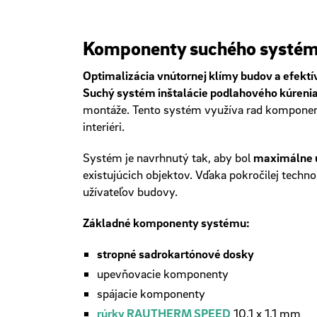
Komponenty suchého systé
Optimalizácia vnútornej klímy budov a efektí
Suchý systém inštalácie podlahového kúrenia
montáže. Tento systém využíva rad komponent
interiéri.
Systém je navrhnutý tak, aby bol
maximálne u
existujúcich objektov. Vďaka pokročilej techno
užívateľov budovy.
Základné komponenty systému:
stropné sadrokartónové dosky
upevňovacie komponenty
spájacie komponenty
rúrky RAUTHERM SPEED
10,1 x 1,1 mm