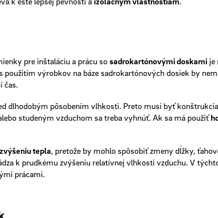
ieva k ešte lepšej pevnosti a
izolačným vlastnostiam
.
mienky pre inštaláciu a prácu so
sadrokartónovými doskami
je
 s použitím výrobkov na báze sadrokartónových dosiek by nema
í čas.
red dlhodobým pôsobením vlhkosti. Preto musí byť konštrukci
alebo studeným vzduchom sa treba vyhnúť. Ak sa má použiť
ho
zvýšeniu tepla
, pretože by mohlo spôsobiť zmeny dĺžky, ťahové
ádza k prudkému zvýšeniu relatívnej vlhkosti vzduchu. V týchto
nými prácami.
k