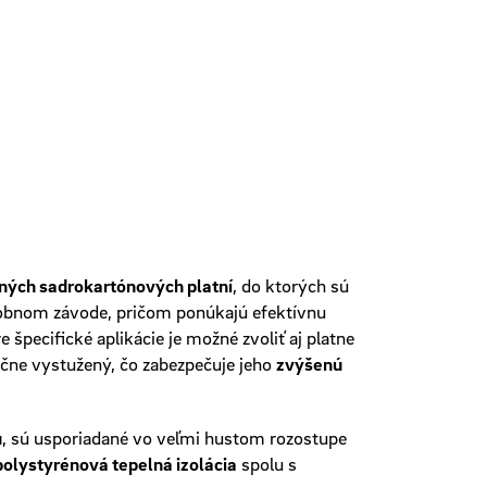
ných sadrokartónových platní
, do ktorých sú
robnom závode, pričom ponúkajú efektívnu
re špecifické aplikácie je možné zvoliť aj platne
načne vystužený, čo zabezpečuje jeho
zvýšenú
u
, sú usporiadané vo veľmi hustom rozostupe
polystyrénová tepelná izolácia
spolu s