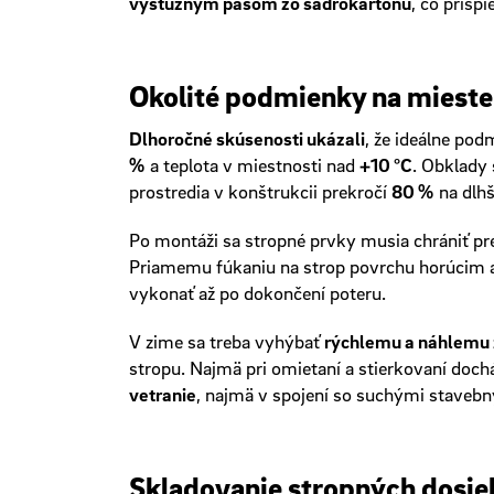
výstužným pásom zo sadrokartónu
, čo prisp
Okolité podmienky na mieste
Dlhoročné skúsenosti ukázali
, že ideálne pod
%
a teplota v miestnosti nad
+10 °C
. Obklady
prostredia v konštrukcii prekročí
80 %
na dlhš
Po montáži sa stropné prvky musia chrániť p
Priamemu fúkaniu na strop povrchu horúcim 
vykonať až po dokončení poteru.
V zime sa treba vyhýbať
rýchlemu a náhlemu 
stropu. Najmä pri omietaní a stierkovaní doch
vetranie
, najmä v spojení so suchými staveb
Skladovanie stropných dosie