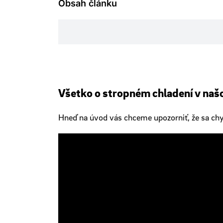
Obsah článku
Všetko o stropném chladení v na
Hneď na úvod vás chceme upozorniť, že sa chys