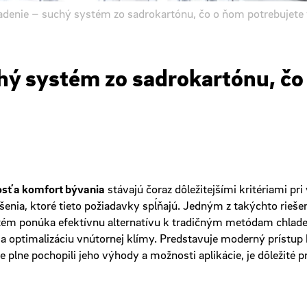
adenie – suchý systém zo sadrokartónu, čo o ňom potrebujete 
hý systém zo sadrokartónu, čo
osť a komfort bývania
stávajú čoraz dôležitejšími kritériami pr
ešenia, ktoré tieto požiadavky spĺňajú. Jedným z takýchto riešen
stém ponúka efektívnu alternatívu k tradičným metódam chlade
a optimalizáciu vnútornej klímy. Predstavuje moderný prístup k r
 plne pochopili jeho výhody a možnosti aplikácie, je dôležité