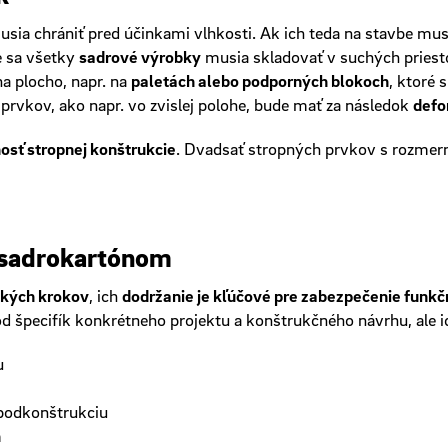
sia chrániť pred účinkami vlhkosti. Ak ich teda na stavbe musí
e sa všetky
sadrové výrobky
musia skladovať v suchých priest
na plocho, napr. na
paletách alebo podporných blokoch
, ktoré 
rvkov, ako napr. vo zvislej polohe, bude mať za následok
defo
osť stropnej konštrukcie
. Dvadsať stropných prvkov s rozme
 sadrokartónom
ľkých krokov
, ich
dodržanie je kľúčové pre zabezpečenie funkč
od špecifík konkrétneho projektu a konštrukčného návrhu, ale 
u
podkonštrukciu
m