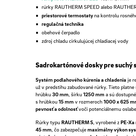
rúrky RAUTHERM SPEED alebo RAUTHERM S
priestorové termostaty
na kontrolu rosnéh
regulačná technika
obehové čerpadlo
zdroj chladu cirkulujúcej chladiacej vody
Sadrokartónové dosky pre suchý
Systém podlahového kúrenia a chladenia
je r
už v predstihu zabudované rúrky. Tieto plat
hrúbku
30 mm
, šírku
1250 mm
a sú dostupné
s hrúbkou
15 mm
v rozmeroch
1000 x 625 m
pevnosť a odolnosť
voči potenciálnemu oslaben
Rúrky typu
RAUTHERM S
, vyrobené z
PE-Xa 
45 mm
, čo zabezpečuje
maximálny výkon sy