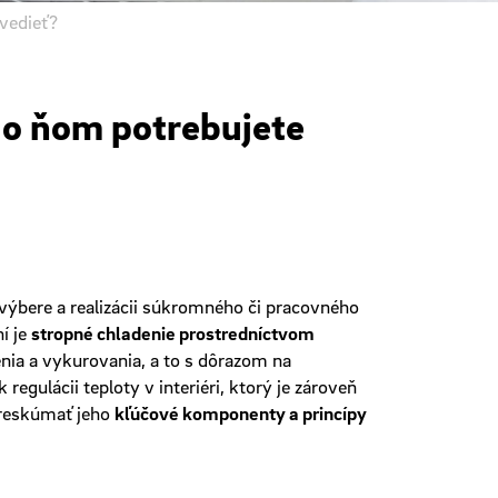
vedieť?
 o ňom potrebujete
i výbere a realizácii súkromného či pracovného
í je
stropné chladenie prostredníctvom
nia a vykurovania, a to s dôrazom na
egulácii teploty v interiéri, ktorý je zároveň
 preskúmať jeho
kľúčové komponenty a princípy