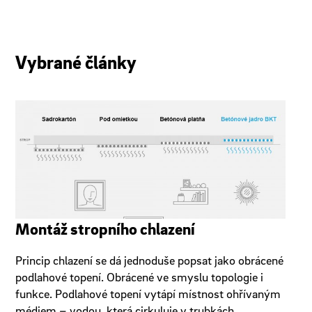
Vybrané články
Montáž stropního chlazení
Princip chlazení se dá jednoduše popsat jako obrácené
podlahové topení. Obrácené ve smyslu topologie i
funkce. Podlahové topení vytápí místnost ohřívaným
médiem – vodou, která cirkuluje v trubkách…