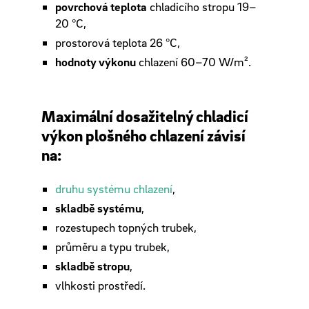
povrchová teplota
chladicího stropu 19–
20 °C,
prostorová teplota 26 °C,
hodnoty výkonu
chlazení 60–70 W/m².
Maximální dosažitelný chladicí
výkon plošného chlazení závisí
na:
druhu systému chlazení
,
skladbě systému
,
rozestupech topných trubek,
průměru a typu trubek,
skladbě stropu
,
vlhkosti prostředí.