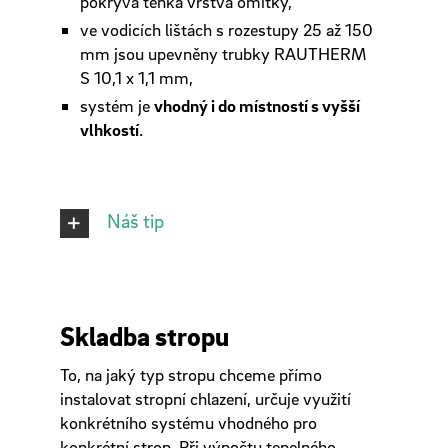
pokrývá tenká vrstva omítky,
ve vodicích lištách s rozestupy 25 až 150
mm jsou upevněny trubky RAUTHERM
S 10,1 x 1,1 mm,
systém je
vhodný i do místností s vyšší
vlhkostí
.
Náš tip
Skladba stropu
To, na jaký typ stropu chceme přímo
instalovat stropní chlazení, určuje využití
konkrétního systému vhodného pro
konkrétní strop. Při výpočtu tepelného