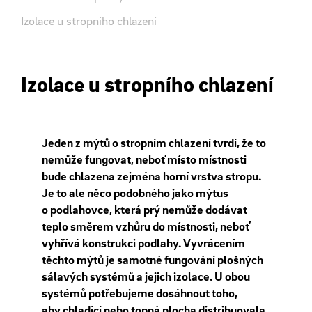
Izolace u stropního chlazení
Izolace u stropního chlazení
Jeden z mýtů o stropním chlazení tvrdí, že to
nemůže fungovat, neboť místo místnosti
bude chlazena zejména horní vrstva stropu.
Je to ale něco podobného ​​jako mýtus
o podlahovce, která prý nemůže dodávat
teplo směrem vzhůru do místnosti, neboť
vyhřívá konstrukci podlahy. Vyvrácením
těchto mýtů je samotné fungování plošných
sálavých systémů a jejich izolace. U obou
systémů potřebujeme dosáhnout toho,
aby chladící nebo topná plocha distribuovala