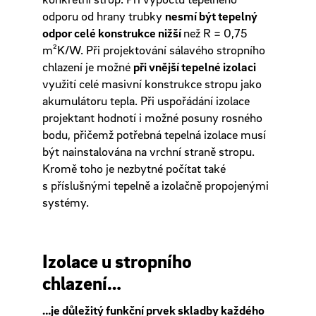
odporu od hrany trubky
nesmí být tepelný
odpor celé konstrukce nižší
než R = 0,75
m²K/W. Při projektování sálavého stropního
chlazení je možné
při vnější tepelné izolaci
využití celé masivní konstrukce stropu jako
akumulátoru tepla. Při uspořádání izolace
projektant hodnotí i možné posuny rosného
bodu, přičemž potřebná tepelná izolace musí
být nainstalována na vrchní straně stropu.
Kromě toho je nezbytné počítat také
s příslušnými tepelně a izolačně propojenými
systémy.
Izolace u stropního
chlazení…
…je důležitý funkční prvek skladby každého